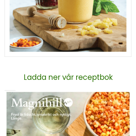
Ladda ner vår receptbok