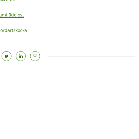
amt ädelost
jordärtskocka