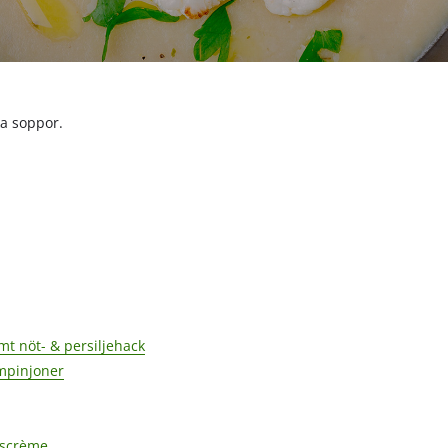
ka soppor.
 nöt- & persiljehack
mpinjoner
ökscrème