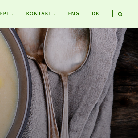
EPT
KONTAKT
ENG
DK