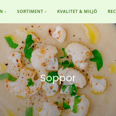
ON
SORTIMENT
KVALITET & MILJÖ
REC
Soppor