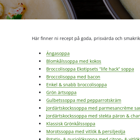
Här finner ni recept på goda, prisvärda och smakri
Ängasoppa
Blomkålssoppa med kokos
Broccolisoppa Ekotipsets ”life hack” soppa
Broccolisoppa med bacon
Enkel & snabb broccolisoppa
Grön ärtsoppa
Gulbetssoppa med pepparrotskräm
Jordärtskockssoppa med parmesancrème samt
Jordärtskockssoppa med stekta päron & cha
Klassisk Grönkålssoppa
Morotssoppa med vitlök & persiljeolja
Potatis- & purjolöksoppa med citron- & vitl