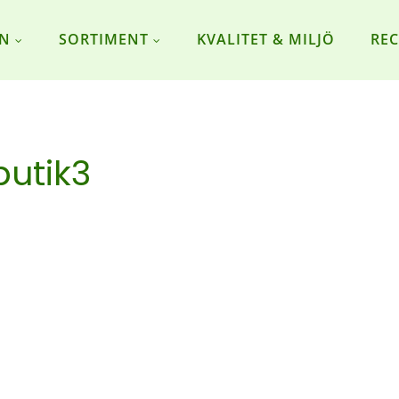
ON
SORTIMENT
KVALITET & MILJÖ
REC
butik3