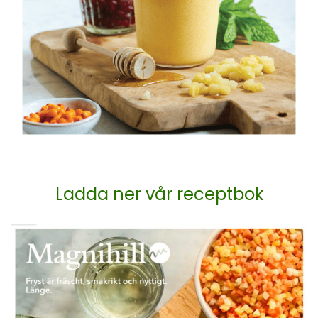
Ladda ner vår receptbok