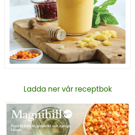
Ladda ner vår receptbok