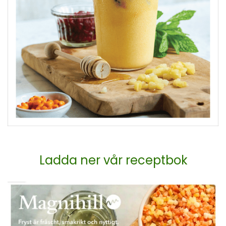
Ladda ner vår receptbok