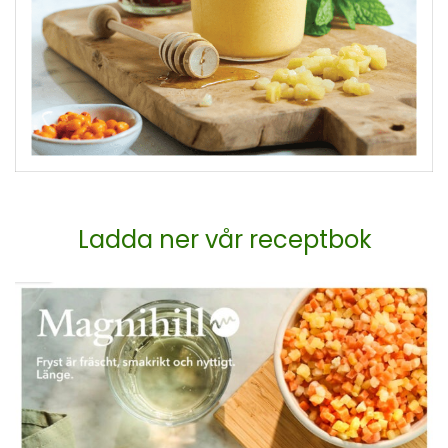
Ladda ner vår receptbok