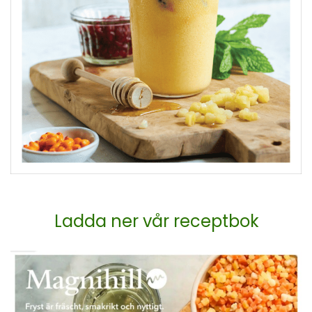
Ladda ner vår receptbok