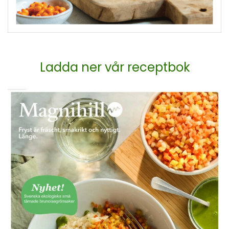
Ladda ner vår receptbok