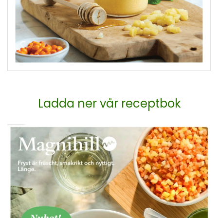
Ladda ner vår receptbok