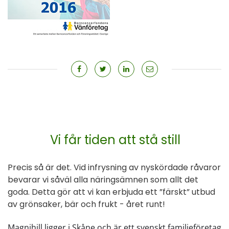
Vi får tiden att stå still
Precis så är det. Vid infrysning av nyskördade råvaror
bevarar vi såväl alla näringsämnen som allt det
goda. Detta gör att vi kan erbjuda ett ”färskt” utbud
av grönsaker, bär och frukt - året runt!
Magnihill ligger i Skåne och är ett svenskt familjeföretag