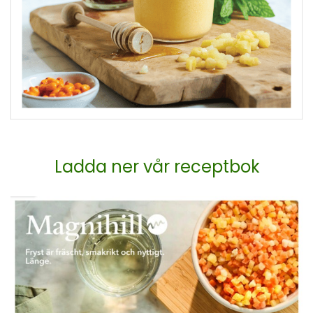
Ladda ner vår receptbok