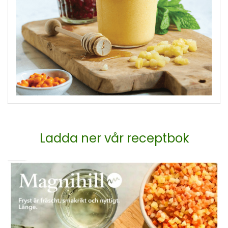
Ladda ner vår receptbok