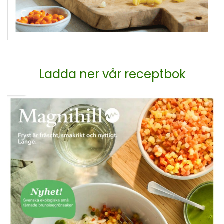
Ladda ner vår receptbok