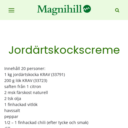
Jordärtskockscreme
Innehåll 20 personer:
1 kg jordärtskocka KRAV (33791)
200 g lök KRAV (33723)
saften från 1 citron
2 msk färskost naturell
2 tsk olja
1 finhackad vitlök
havssalt
peppar
1/2 – 1 finhackad chili (efter tycke och smak)