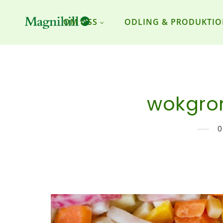
OM OSS
ODLING & PRODUKTI
wokgro
0