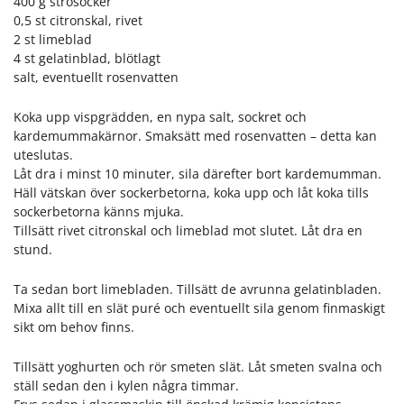
400 g strösocker
0,5 st citronskal, rivet
2 st limeblad
4 st gelatinblad, blötlagt
salt, eventuellt rosenvatten
Koka upp vispgrädden, en nypa salt, sockret och
kardemummakärnor. Smaksätt med rosenvatten – detta kan
uteslutas.
Låt dra i minst 10 minuter, sila därefter bort kardemumman.
Häll vätskan över sockerbetorna, koka upp och låt koka tills
sockerbetorna känns mjuka.
Tillsätt rivet citronskal och limeblad mot slutet. Låt dra en
stund.
Ta sedan bort limebladen. Tillsätt de avrunna gelatinbladen.
Mixa allt till en slät puré och eventuellt sila genom finmaskigt
sikt om behov finns.
Tillsätt yoghurten och rör smeten slät. Låt smeten svalna och
ställ sedan den i kylen några timmar.