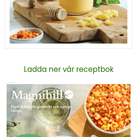
Ladda ner vår receptbok