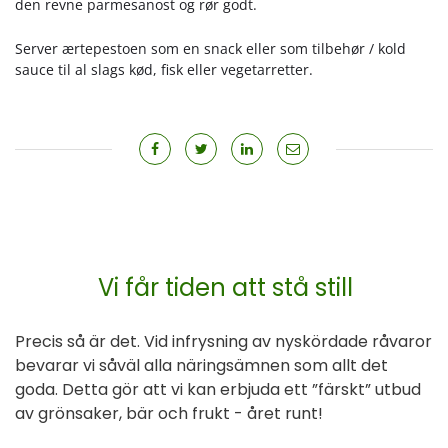
den revne parmesanost og rør godt.
Server ærtepestoen som en snack eller som tilbehør / kold
sauce til al slags kød, fisk eller vegetarretter.
Vi får tiden att stå still
Precis så är det. Vid infrysning av nyskördade råvaror
bevarar vi såväl alla näringsämnen som allt det
goda. Detta gör att vi kan erbjuda ett ”färskt” utbud
av grönsaker, bär och frukt - året runt!