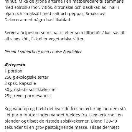
minut. Mixa de gröna ärterna i en matberedare tillsammans
med solroskärnor, vitlök, citronskal och basilikablad- häll i
oljan och smaksätt med salt och peppar. Smaka av!
Dekorera med några basilikablad.
Servera ärtpeston som snacks eller som tillbehör / kall sås till
all slags kött, fisk eller vegetariska rätter.
Recept i samarbete med Louise Bondebjer.
Ærtepesto
1 portion:
250 g økologiske ærter
2 spsk. Rapsolie
50 g ristede solsikkekerner
25 g revet parmesanost
Kog vand op og hæld det over de frosne ærter og lad dem stå
i et par minutter inden vandet hældes fra. Læg ærterne i en
blender og tilsæt de ristede solsikkekerner. Blend i 30-40
sekunder til en grov pestolignende masse. Tilsæt dernæst