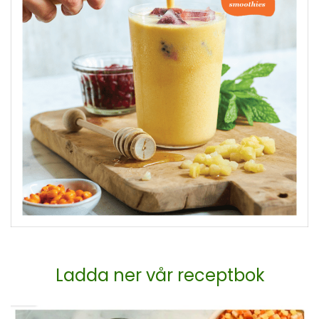
Ladda ner vår receptbok