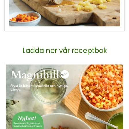
Ladda ner vår receptbok