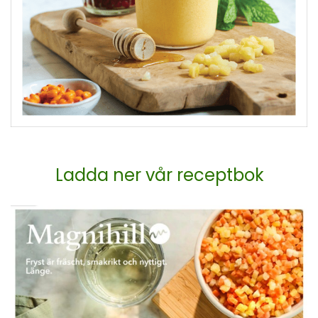
Ladda ner vår receptbok