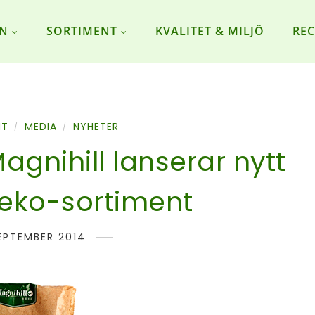
ON
SORTIMENT
KVALITET & MILJÖ
REC
NT
MEDIA
NYHETER
/
/
agnihill lanserar nytt
 eko-sortiment
SEPTEMBER 2014