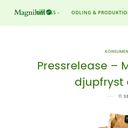
OM OSS
ODLING & PRODUKTI
KONSUME
Pressrelease – M
djupfryst
11 