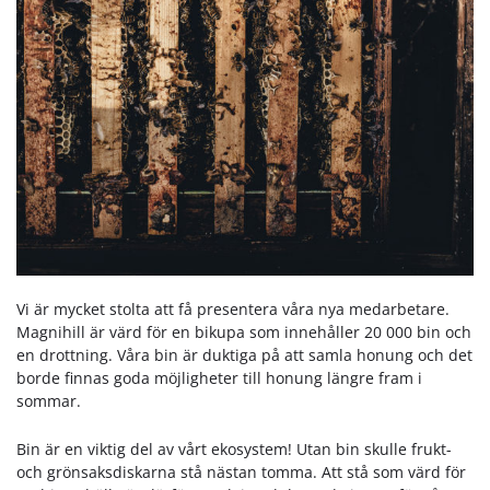
Vi är mycket stolta att få presentera våra nya medarbetare.
Magnihill är värd för en bikupa som innehåller 20 000 bin och
en drottning. Våra bin är duktiga på att samla honung och det
borde finnas goda möjligheter till honung längre fram i
sommar.
Bin är en viktig del av vårt ekosystem! Utan bin skulle frukt-
och grönsaksdiskarna stå nästan tomma. Att stå som värd för