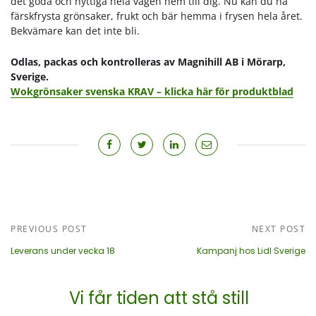
det goda och nyttiga hela vägen hem till dig. Nu kan du ha
färskfrysta grönsaker, frukt och bär hemma i frysen hela året.
Bekvämare kan det inte bli.
Odlas, packas och kontrolleras av Magnihill AB i Mörarp,
Sverige.
Wokgrönsaker svenska KRAV – klicka här för produktblad
PREVIOUS POST
NEXT POST
Leverans under vecka 18
Kampanj hos Lidl Sverige
Vi får tiden att stå still