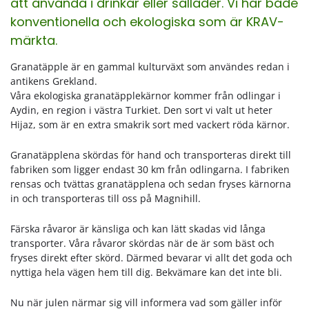
att använda i drinkar eller sallader. Vi har både
konventionella och ekologiska som är KRAV-
märkta.
Granatäpple är en gammal kulturväxt som användes redan i
antikens Grekland.
Våra ekologiska granatäpplekärnor kommer från odlingar i
Aydin, en region i västra Turkiet. Den sort vi valt ut heter
Hijaz, som är en extra smakrik sort med vackert röda kärnor.
Granatäpplena skördas för hand och transporteras direkt till
fabriken som ligger endast 30 km från odlingarna. I fabriken
rensas och tvättas granatäpplena och sedan fryses kärnorna
in och transporteras till oss på Magnihill.
Färska råvaror är känsliga och kan lätt skadas vid långa
transporter. Våra råvaror skördas när de är som bäst och
fryses direkt efter skörd. Därmed bevarar vi allt det goda och
nyttiga hela vägen hem till dig. Bekvämare kan det inte bli.
Nu när julen närmar sig vill informera vad som gäller inför