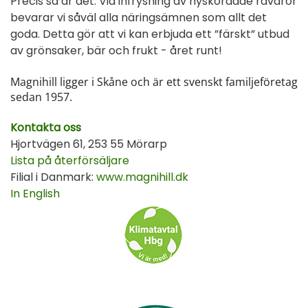
Precis så är det. Vid infrysning av nyskördade råvaror
bevarar vi såväl alla näringsämnen som allt det
goda. Detta gör att vi kan erbjuda ett ”färskt” utbud
av grönsaker, bär och frukt - året runt!
Magnihill ligger i Skåne och är ett svenskt familjeföretag
sedan 1957.
Kontakta oss
Hjortvägen 61, 253 55 Mörarp
Lista på återförsäljare
Filial i Danmark:
www.magnihill.dk
In English