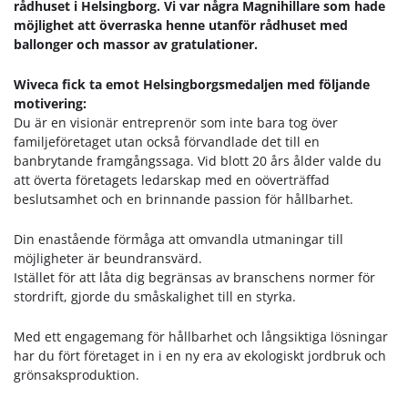
rådhuset i Helsingborg. Vi var några Magnihillare som hade
möjlighet att överraska henne utanför rådhuset med
ballonger och massor av gratulationer.
Wiveca fick ta emot Helsingborgsmedaljen med följande
motivering:
Du är en visionär entreprenör som inte bara tog över
familjeföretaget utan också förvandlade det till en
banbrytande framgångssaga. Vid blott 20 års ålder valde du
att överta företagets ledarskap med en oöverträffad
beslutsamhet och en brinnande passion för hållbarhet.
Din enastående förmåga att omvandla utmaningar till
möjligheter är beundransvärd.
Istället för att låta dig begränsas av branschens normer för
stordrift, gjorde du småskalighet till en styrka.
Med ett engagemang för hållbarhet och långsiktiga lösningar
har du fört företaget in i en ny era av ekologiskt jordbruk och
grönsaksproduktion.