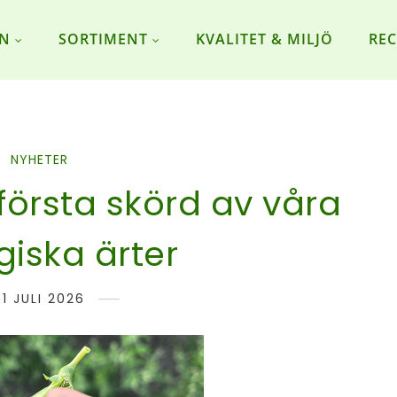
ON
SORTIMENT
KVALITET & MILJÖ
REC
NYHETER
 första skörd av våra
giska ärter
01 JULI 2026