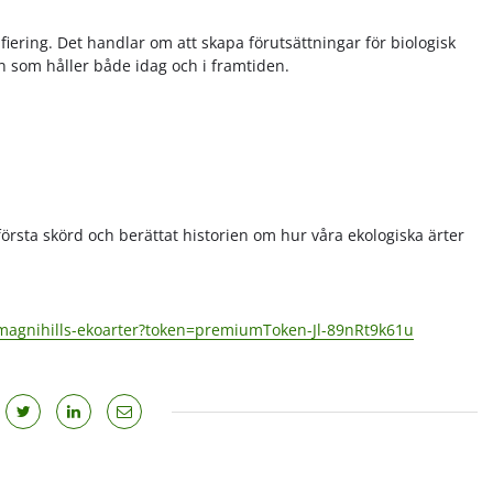
fiering. Det handlar om att skapa förutsättningar för biologisk
n som håller både idag och i framtiden.
örsta skörd och berättat historien om hur våra ekologiska ärter
or-magnihills-ekoarter?token=premiumToken-Jl-89nRt9k61u