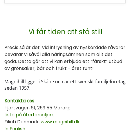
Vi får tiden att stå still
Precis så är det. Vid infrysning av nyskördade råvaror
bevarar vi såväl alla näringsämnen som allt det
goda. Detta gör att vi kan erbjuda ett ”färskt” utbud
av grönsaker, bär och frukt - året runt!
Magnihill ligger i Skåne och är ett svenskt familjeföretag
sedan 1957.
Kontakta oss
Hjortvägen 61, 253 55 Mörarp
Lista på återförsäljare
Filial i Danmark:
www.magnihill.dk
In English