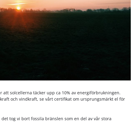
är att solcellerna täcker upp ca 10% av energiförbrukningen.
raft och vindkraft, se vårt certifikat om ursprungsmärkt el för
et tog vi bort fossila bränslen som en del av vår stora