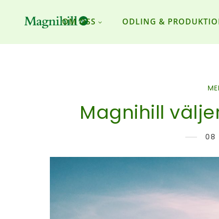
OM OSS
ODLING & PRODUKTI
ME
Magnihill välj
08