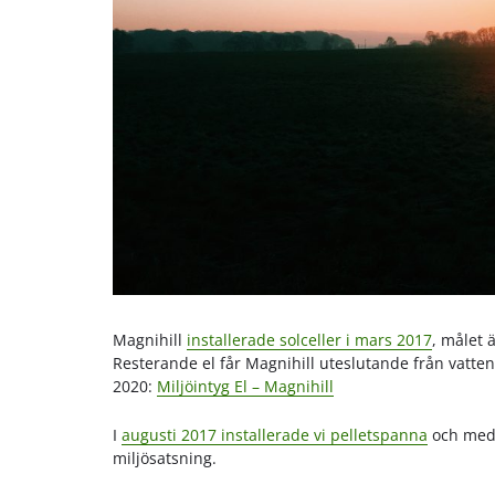
Magnihill
installerade solceller i mars 2017
, målet 
Resterande el får Magnihill uteslutande från vattenk
2020:
Miljöintyg El – Magnihill
I
augusti 2017 installerade vi pelletspanna
och med d
miljösatsning.