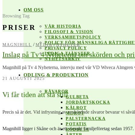
OM OSS
Browsing Tag
PRISER
VÅR HISTORIA
FILOSOFI & VISION
VERKSAMHETSPOLICY
POLICY FÖR MÄNSKLIGA RÄTTIGHE
/
/
MAGNIHILL
MEDIA
NYHETER
PRIVACY POLICY
Inslag på Tv 4 Nyheterna om skörden och pri
LEDIGA TJÄNSTER
NYHETSARKIV
Magnihill på Tv 4 Nyheterna, intervju med vår VD Wiveca Almgren 🫛 
ODLING & PRODUKTION
21 AUGUSTI 2025
RÅVAROR
Vi får tiden att stå still
GULBETA
JORDÄRTSKOCKA
KÅLROT
Precis så är det. Vid infrysning av nyskördade råvaror bevarar vi såväl
MOROT
PALSTERNACKA
POTATIS
Magnihill ligger i Skåne och är ett svenskt familjeföretag sedan 1957.
RÖDBETA
ÄRTER