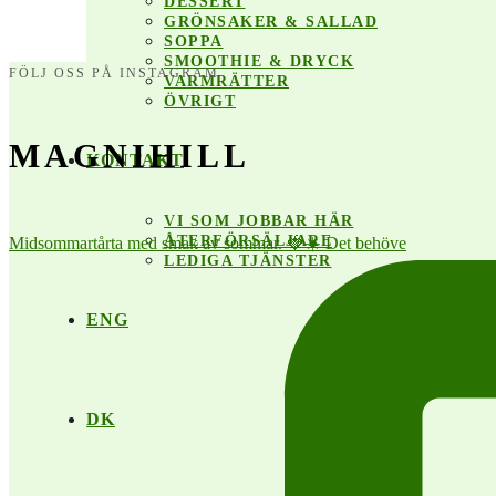
DESSERT
GRÖNSAKER & SALLAD
SOPPA
SMOOTHIE & DRYCK
FÖLJ OSS PÅ INSTAGRAM
VARMRÄTTER
ÖVRIGT
MAGNIHILL
KONTAKT
VI SOM JOBBAR HÄR
ÅTERFÖRSÄLJARE
Midsommartårta med smak av sommar. 🍓☀️ Det behöve
LEDIGA TJÄNSTER
ENG
DK