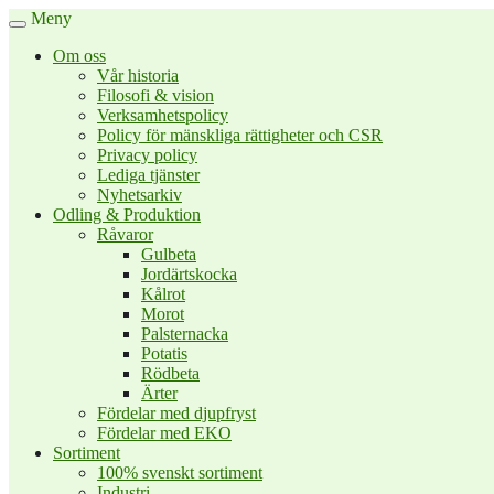
Meny
Om oss
Vår historia
Filosofi & vision
Verksamhetspolicy
Policy för mänskliga rättigheter och CSR
Privacy policy
Lediga tjänster
Nyhetsarkiv
Odling & Produktion
Råvaror
Gulbeta
Jordärtskocka
Kålrot
Morot
Palsternacka
Potatis
Rödbeta
Ärter
Fördelar med djupfryst
Fördelar med EKO
Sortiment
100% svenskt sortiment
Industri