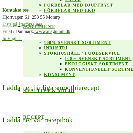
FÖRDELAR MED DJUPFRYST
Kontakta oss
FÖRDELAR MED EKO
Hjortvägen 61, 253 55 Mörarp
Lista på återförsäljare
SORTIMENT
Filial i Danmark:
www.magnihill.dk
In English
100% SVENSKT SORTIMENT
INDUSTRI
STORHUSHÅLL / FOODSERVICE
100% SVENSKT SORTIMENT
EKOLOGISKT SORTIMENT
KONVENTIONELLT SORTIM
KONSUMENT
Ladda ner härliga smoothierecept
KVALITET & MILJÖ
RECEPT
Ladda ner vår receptbok