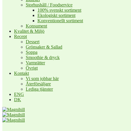
Storhushåll / Foodservice
100% svenskt sortiment
Ekologiskt sortiment
Konventionellt sortiment
Konsument
Kvalitet & Miljö
Recept
Dessert
Grönsaker & Sallad
Soppa
Smoothie & dryck
Varmrätter
Övrigt
Kontakt
Vi som jobbar här
Återförsäljare
Lediga tjänster
ENG
DK