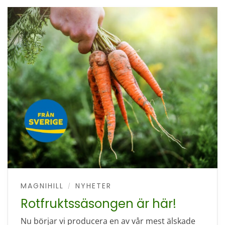
MAGNIHILL
NYHETER
/
Rotfruktssäsongen är här!
Nu börjar vi producera en av vår mest älskade