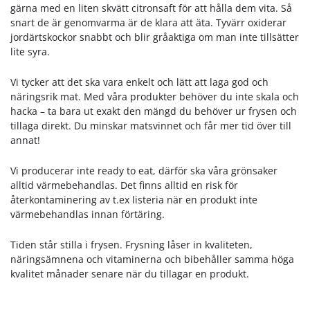
gärna med en liten skvätt citronsaft för att hålla dem vita. Så
snart de är genomvarma är de klara att äta. Tyvärr oxiderar
jordärtskockor snabbt och blir gråaktiga om man inte tillsätter
lite syra.
Vi tycker att det ska vara enkelt och lätt att laga god och
näringsrik mat. Med våra produkter behöver du inte skala och
hacka – ta bara ut exakt den mängd du behöver ur frysen och
tillaga direkt. Du minskar matsvinnet och får mer tid över till
annat!
Vi producerar inte ready to eat, därför ska våra grönsaker
alltid värmebehandlas. Det finns alltid en risk för
återkontaminering av t.ex listeria när en produkt inte
värmebehandlas innan förtäring.
Tiden står stilla i frysen. Frysning låser in kvaliteten,
näringsämnena och vitaminerna och bibehåller samma höga
kvalitet månader senare när du tillagar en produkt.