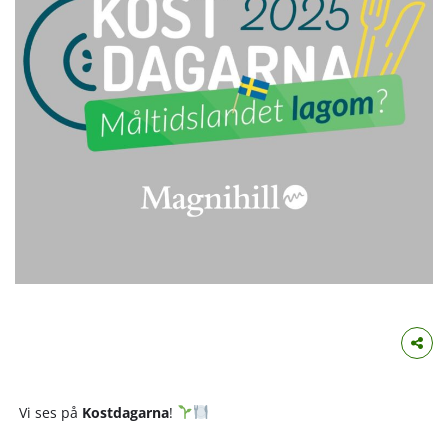
Vi ses på
Kostdagarna
!