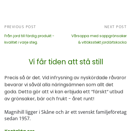
PREVIOUS POST
NEXT POST
Från jord till färdig produkt -
Vårsoppa med soppgrönsaker
kvalitet i varje steg.
& vitlöksstekt jordärtskocka
Vi får tiden att stå still
Precis så är det. Vid infrysning av nyskördade råvaror
bevarar vi såväl alla näringsämnen som allt det
goda. Detta gör att vi kan erbjuda ett ”färskt” utbud
av grönsaker, bär och frukt - året runt!
Magnihill ligger i Skåne och är ett svenskt familjeföretag
sedan 1957.