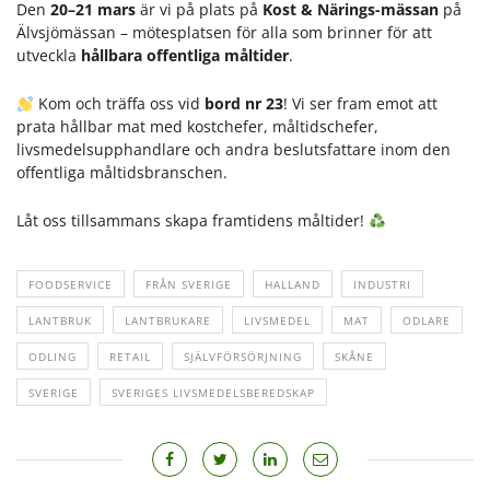
Den
20–21 mars
är vi på plats på
Kost & Närings-mässan
på
Älvsjömässan – mötesplatsen för alla som brinner för att
utveckla
hållbara offentliga måltider
.
Kom och träffa oss vid
bord nr 23
! Vi ser fram emot att
prata hållbar mat med kostchefer, måltidschefer,
livsmedelsupphandlare och andra beslutsfattare inom den
offentliga måltidsbranschen.
Låt oss tillsammans skapa framtidens måltider!
FOODSERVICE
FRÅN SVERIGE
HALLAND
INDUSTRI
LANTBRUK
LANTBRUKARE
LIVSMEDEL
MAT
ODLARE
ODLING
RETAIL
SJÄLVFÖRSÖRJNING
SKÅNE
SVERIGE
SVERIGES LIVSMEDELSBEREDSKAP