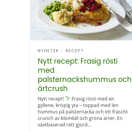
NYHETER
RECEPT
/
Nytt recept: Frasig rösti
med
palsternackshummus och
ärtcrush
Nytt recept!
Frasig rösti med en
gyllene, krispig yta – toppad med len
hummus på palsternacka och ett fräscht
crunch av blomkål och gröna ärter. En
växtbaserad rätt gjord…