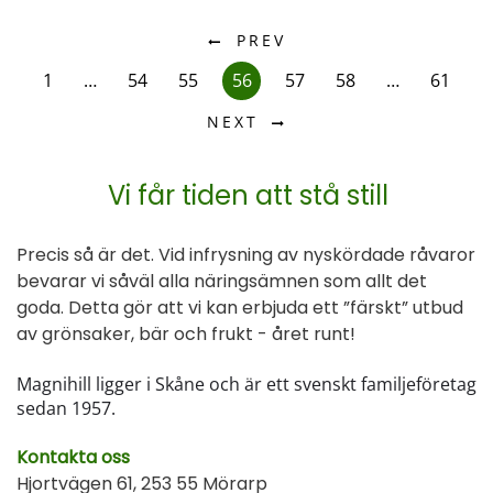
PREV
1
…
54
55
56
57
58
…
61
NEXT
Vi får tiden att stå still
Precis så är det. Vid infrysning av nyskördade råvaror
bevarar vi såväl alla näringsämnen som allt det
goda. Detta gör att vi kan erbjuda ett ”färskt” utbud
av grönsaker, bär och frukt - året runt!
Magnihill ligger i Skåne och är ett svenskt familjeföretag
sedan 1957.
Kontakta oss
Hjortvägen 61, 253 55 Mörarp