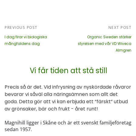
PREVIOUS POST
NEXT POST
I dag firar vi biologiska
Organic Sweden stärker
mångfaldens dag
styrelsen med vår VD Wiveca
Almgren
Vi får tiden att stå still
Precis så är det. Vid infrysning av nyskördade råvaror
bevarar vi såväl alla näringsämnen som allt det
goda. Detta gör att vi kan erbjuda ett ”färskt” utbud
av grönsaker, bär och frukt - året runt!
Magnihill ligger i Skåne och är ett svenskt familjeföretag
sedan 1957.