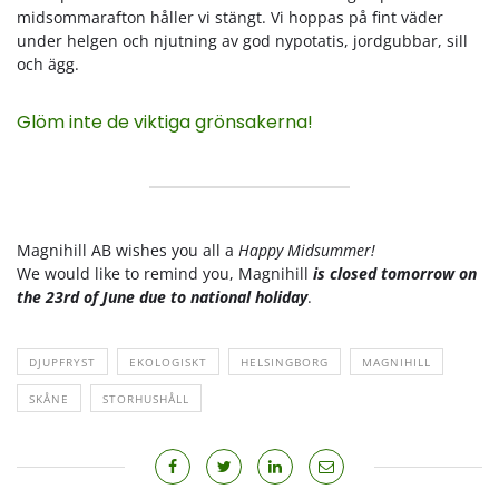
midsommarafton håller vi stängt. Vi hoppas på fint väder
under helgen och njutning av god nypotatis, jordgubbar, sill
och ägg.
Glöm inte de viktiga grönsakerna!
Magnihill AB wishes you all a
Happy Midsummer!
We would like to remind you, Magnihill
is closed tomorrow on
the 23rd of June
due to national holiday
.
DJUPFRYST
EKOLOGISKT
HELSINGBORG
MAGNIHILL
SKÅNE
STORHUSHÅLL