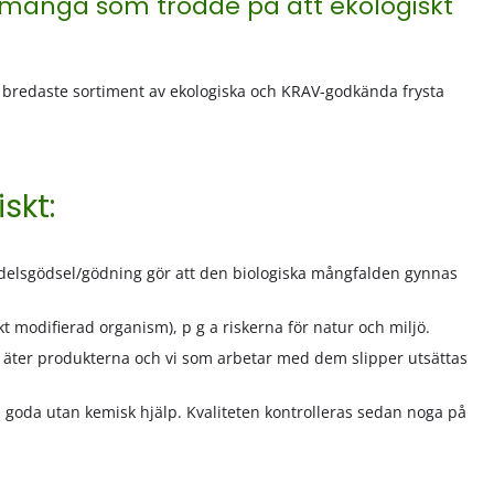
 många som trodde på att ekologiskt
ns bredaste sortiment av ekologiska och KRAV-godkända frysta
skt:
elsgödsel/gödning gör att den biologiska mångfalden gynnas
modifierad organism), p g a riskerna för natur och miljö.
m äter produkterna och vi som arbetar med dem slipper utsättas
ch goda utan kemisk hjälp. Kvaliteten kontrolleras sedan noga på