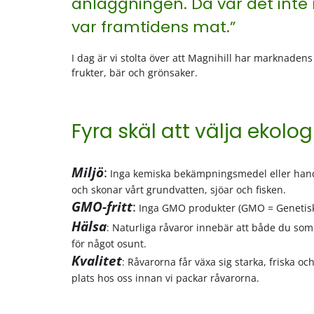
anläggningen. Då var det inte
var framtidens mat.”
I dag är vi stolta över att Magnihill har marknade
frukter, bär och grönsaker.
Fyra skäl att välja ekologi
Miljö
:
Inga kemiska bekämpningsmedel eller hand
och skonar vårt grundvatten, sjöar och fisken.
GMO-fritt
:
Inga GMO produkter (GMO = Genetiskt 
Hälsa
: Naturliga råvaror innebär att både du so
för något osunt.
Kvalitet
: Råvarorna får växa sig starka, friska o
plats hos oss innan vi packar råvarorna.