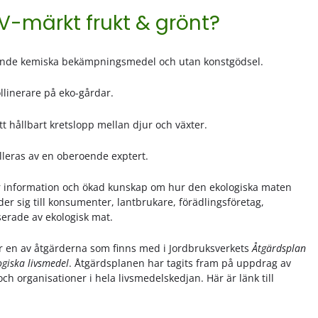
V-märkt frukt & grönt?
mande kemiska bekämpningsmedel och utan konstgödsel.
ollinerare på eko-gårdar.
tt hållbart kretslopp mellan djur och växter.
olleras av en oberoende exptert.
mer information och ökad kunskap om hur den ekologiska maten
r sig till konsumenter, lantbrukare, förädlingsföretag,
serade av ekologisk mat.
r en av åtgärderna som finns med i Jordbruksverkets
Åtgärdsplan
ogiska livsmedel
. Åtgärdsplanen har tagits fram på uppdrag av
 organisationer i hela livsmedelskedjan. Här är länk till