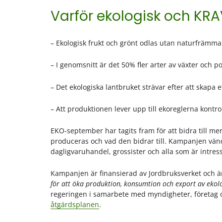
Varför ekologisk och KRA
– Ekologisk frukt och grönt odlas utan naturfräm
– I genomsnitt är det 50% fler arter av växter och p
– Det ekologiska lantbruket strävar efter att skapa e
– Att produktionen lever upp till ekoreglerna kontr
EKO-september har tagits fram för att bidra till 
produceras och vad den bidrar till. Kampanjen vände
dagligvaruhandel, grossister och alla som är intres
Kampanjen är finansierad av Jordbruksverket och ä
för att öka produktion, konsumtion och export av ekol
regeringen i samarbete med myndigheter, företag och
åtgärdsplanen
.