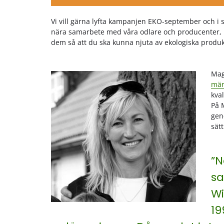
Vi vill gärna lyfta kampanjen EKO-september och i
nära samarbete med våra odlare och producenter, i 
dem så att du ska kunna njuta av ekologiska produk
Mag
mär
kval
På 
gen
sätt
”N
sa
Wi
19