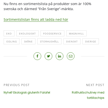
Nu finns en sortimentslista på produkter som är 100%
svenska och därmed ”Från Sverige”-märkta.
Sortimentslistan finns att ladda ned här
EKO
EKOLOGISKT
FOODSERVICE
MAGNIHILL
ODLING
SKÅNE
STORHUSHÅLL
SVENSKT
SVERIGE
PREVIOUS POST
NEXT POST
Nyhet! Ekologisk glutenfri Falafel
Rotfruktschutney med
tortillachips